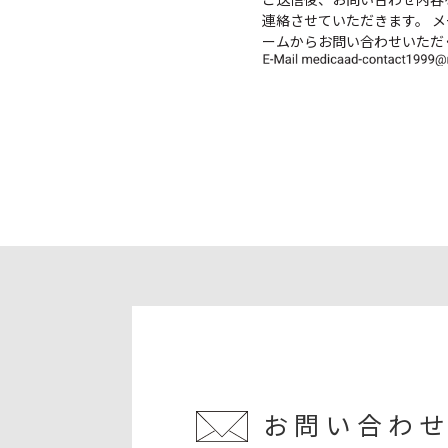
ご送信後、お問い合わせ内容
連絡させていただきます。 
３．個人情報の委託
ームからお問い合わせいただ
利用目的の達成に必要な
４．個人情報の安全管理
個人情報の漏洩等がなさ
５．個人情報を与えるこ
当社への個人情報のご提
ない場合がございますの
６．問合せ、苦情、およ
提供していただいた個人
ます。お申し出は、以下
承ください。 【【問合せ窓口
03-5776-1853
お問い合わ