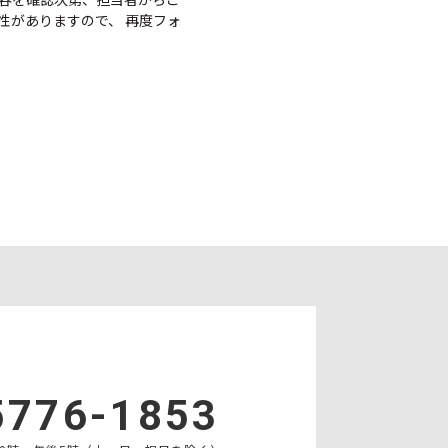
内容を確認次第、担当者からご
性がありますので、 再度フォ
社のサービスをご提供でき
は提供の拒否の求めに応じ
い場合がありますのでご了
第一長谷川ビル2階 Tel
5776-1853