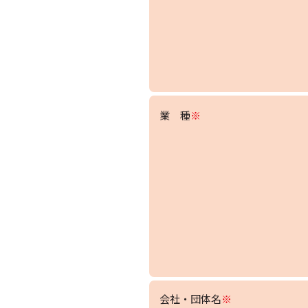
業 種
※
会社・団体名
※