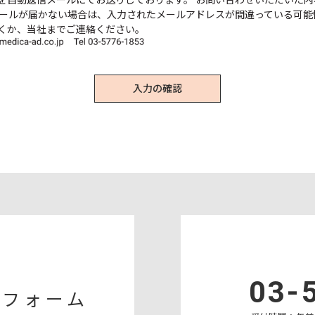
を自動返信メールにてお送りしております。 お問い合わせいただいた
メールが届かない場合は、入力されたメールアドレスが間違っている可能
くか、当社までご連絡ください。
範囲内において、個人情報の取扱いを他の事業者に委託しません。
れないよう、適切に安全管理対策を実施します。
との任意性について
供は任意です。なお、必要な情報を頂けない場合は、それに対応した当
で予めご了承ください。
び相談、開示等の受付・窓口
情報については、利用目的の通知、開示、訂正・追加又は削除、利用又
の窓口にて受付けます。 なお、この方法によらない求めには応じられな
】 株式会社メディカ・アド 〒105-0013 東京都港区浜松町1-12-9 
03-
せフォーム