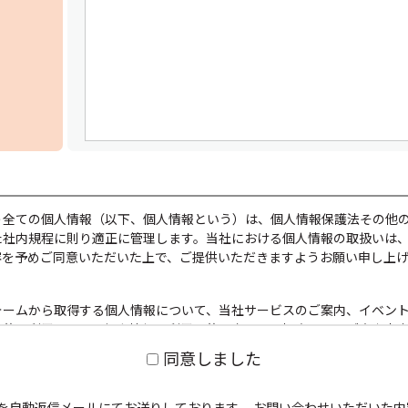
う全ての個人情報（以下、個人情報という）は、個人情報保護法その他
た社内規程に則り適正に管理します。当社における個人情報の取扱いは
容を予めご同意いただいた上で、ご提供いただきますようお願い申し上
ォームから取得する個人情報について、当社サービスのご案内、イベン
目的に利用します。個人情報の利用目的を変更する場合には、ご案内文
は個々の自社Webサイト上で別途その旨をご連絡します。
同意しました
、個人情報を、事前に本人の同意を得ることなく、第三者に提供しませ