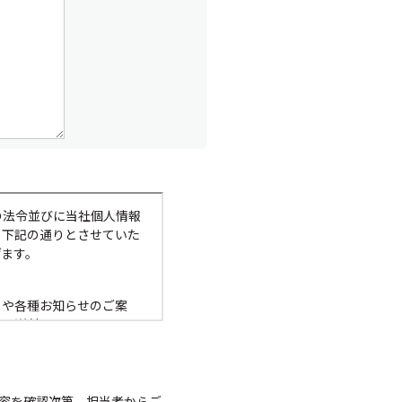
の法令並びに当社個人情報
、下記の通りとさせていた
げます。
トや各種お知らせのご案
書の送付、電子メール、フ
ん。