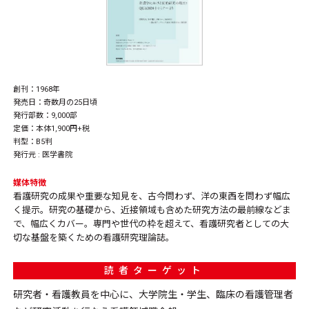
創刊：1968年
発売日：奇数月の25日頃
発行部数：9,000部
定価：本体1,900円+税
判型：B5判
発行元 :
医学書院
媒体特徴
看護研究の成果や重要な知見を、古今問わず、洋の東西を問わず幅広
く提示。研究の基礎から、近接領域も含めた研究方法の最前線などま
で、幅広くカバー。専門や世代の枠を超えて、看護研究者としての大
切な基盤を築くための看護研究理論誌。
読者ターゲット
研究者・看護教員を中心に、大学院生・学生、臨床の看護管理者