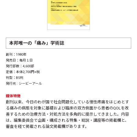
本邦唯一の「痛み」学術誌
創刊：1980年
発売日：毎月１日
発行部数：4,600部
定価：本体2,700円+税
判型：B5判
発行元 : シービーアール
媒体特徴
創刊以来、今日のわが国で社会問題化している慢性疼痛をはじめとす
る痛みの病態を対象に基礎および臨床の双方側面から患者のQOLを改
善するための治療方法・対処方法を多角的に提示してきました。内容
は、編集委員会で企画・構成される特集・総説・講座等の掲載欄と、
審査を経て掲載される論文掲載欄があります。