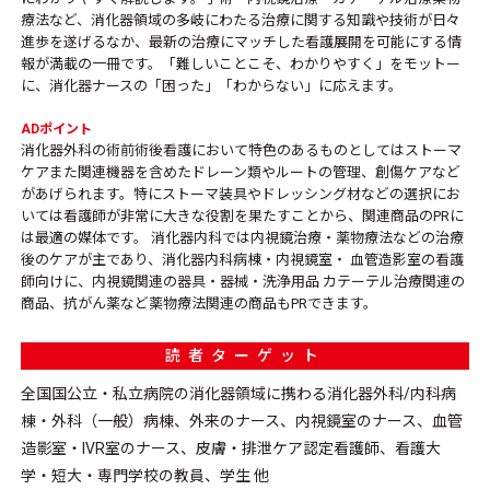
療法など、消化器領域の多岐にわたる治療に関する知識や技術が日々
進歩を遂げるなか、最新の治療にマッチした看護展開を可能にする情
報が満載の一冊です。「難しいことこそ、わかりやすく」をモットー
に、消化器ナースの「困った」「わからない」に応えます。
ADポイント
消化器外科の術前術後看護において特色のあるものとしてはストーマ
ケアまた関連機器を含めたドレーン類やルートの管理、創傷ケアなど
があげられます。特にストーマ装具やドレッシング材などの選択にお
いては看護師が非常に大きな役割を果たすことから、関連商品のPRに
は最適の媒体です。 消化器内科では内視鏡治療・薬物療法などの治療
後のケアが主であり、消化器内科病棟・内視鏡室・ 血管造影室の看護
師向けに、内視鏡関連の器具・器械・洗浄用品 カテーテル治療関連の
商品、抗がん薬など薬物療法関連の商品もPRできます。
読者ターゲット
全国国公立・私立病院の消化器領域に携わる消化器外科/内科病
棟・外科（一般）病棟、外来のナース、内視鏡室のナース、血管
造影室・IVR室のナース、皮膚・排泄ケア認定看護師、看護大
学・短大・専門学校の教員、学生 他