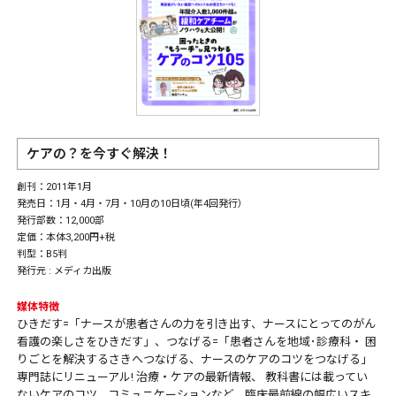
ケアの？を今すぐ解決！
創刊：2011年1月
発売日：1月・4月・7月・10月の10日頃(年4回発行）
発行部数：12,000部
定価：本体3,200円+税
判型：B5判
発行元 :
メディカ出版
媒体特徴
ひきだす=「ナースが患者さんの力を引き出す、ナースにとってのがん
看護の楽しさをひきだす」、つなげる=「患者さんを地域･診療科・ 困
りごとを解決するさきへつなげる、ナースのケアのコツをつなげる」
専門誌にリニューアル! 治療・ケアの最新情報、 教科書には載ってい
ないケアのコツ、コミュニケーションなど、臨床最前線の幅広いスキ