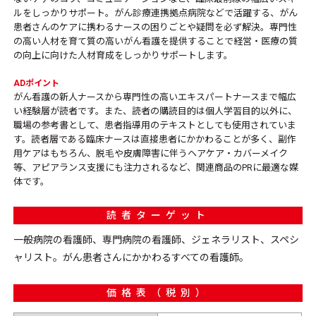
ルをしっかりサポート。がん診療連携拠点病院などで活躍する、がん
患者さんのケアに携わるナースの困りごとや疑問を必ず解決。専門性
の高い人材を育て質の高いがん看護を提供することで経営・医療の質
の向上に向けた人材育成をしっかりサポートします。
ADポイント
がん看護の新人ナースから専門性の高いエキスパートナースまで幅広
い経験層が読者です。また、読者の購読目的は個人学習目的以外に、
職場の参考書として、患者指導用のテキストとしても使用されていま
す。読者層である臨床ナースは直接患者にかかわることが多く、副作
用ケアはもちろん、脱毛や皮膚障害に伴うヘアケア・カバーメイク
等、アピアランス支援にも注力されるなど、関連商品のPRに最適な媒
体です。
読者ターゲット
一般病院の看護師、専門病院の看護師、ジェネラリスト、スペシ
ャリスト。がん患者さんにかかわるすべての看護師。
価格表（税別）