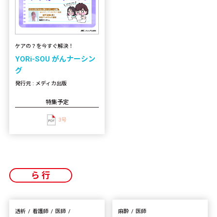
ケアの？を今すぐ解決！
YORi-SOU がんナーシン
グ
発行元 : メディカ出版
特集予定
3号
ら行
透析
看護師
医師
麻酔
医師