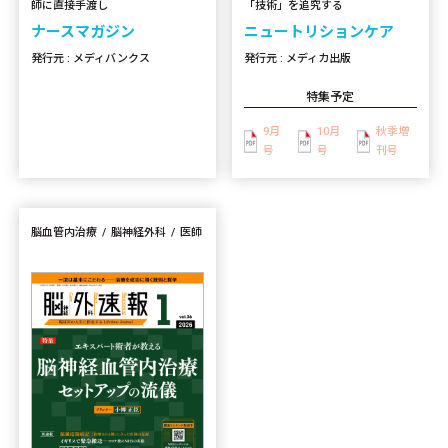
「技術」を追究する
師に直接手渡し
ニュートリションケア
ナースマガジン
発行元 : メディカ出版
発行元 : メディバンクス
特集予定
9月
10月
秋季増
号
号
刊号
脳血管内治療
脳神経外科
医師