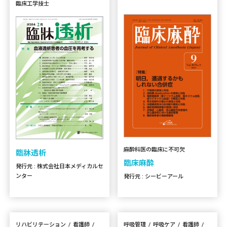
臨床工学技士
麻酔科医の臨床に不可欠
臨牀透析
臨床麻酔
発行元 : 株式会社日本メディカルセ
ンター
発行元 : シービーアール
リハビリテーション
看護師
呼吸管理
呼吸ケア
看護師