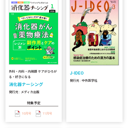
外科・内科・内視鏡 ケアがひろが
J-IDEO
る・好きになる
発行元 : 中外医学社
消化器ナーシング
発行元 : メディカ出版
特集予定
10月号
11月号