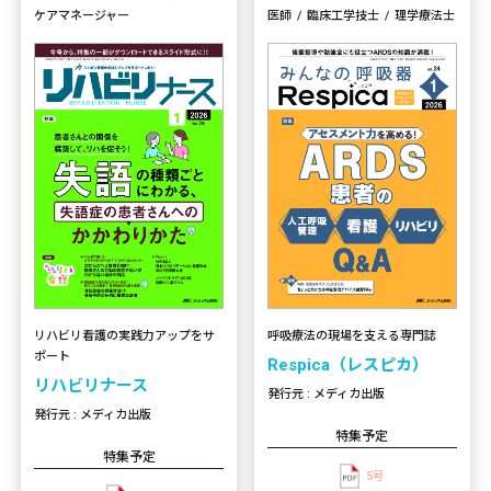
ケアマネージャー
医師
臨床工学技士
理学療法士
リハビリ看護の実践力アップをサ
呼吸療法の現場を支える専門誌
ポート
Respica（レスピカ）
リハビリナース
発行元 : メディカ出版
発行元 : メディカ出版
特集予定
特集予定
5号