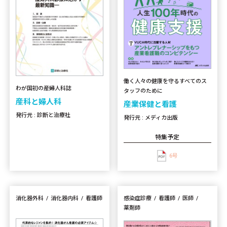
働く人々の健康を守るすべてのス
わが国初の産婦人科誌
タッフのために
産科と婦人科
産業保健と看護
発行元 : 診断と治療社
発行元 : メディカ出版
特集予定
6号
消化器外科
消化器内科
看護師
感染症診療
看護師
医師
薬剤師