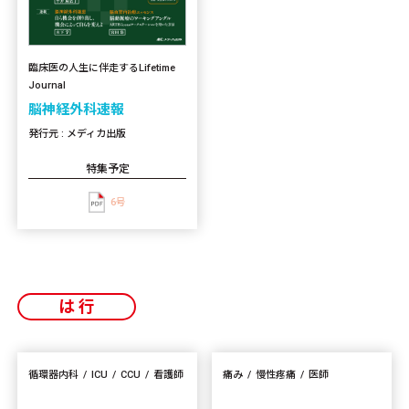
臨床医の人生に伴走するLifetime
Journal
脳神経外科速報
発行元 : メディカ出版
特集予定
6号
は行
循環器内科
ICU
CCU
看護師
痛み
慢性疼痛
医師