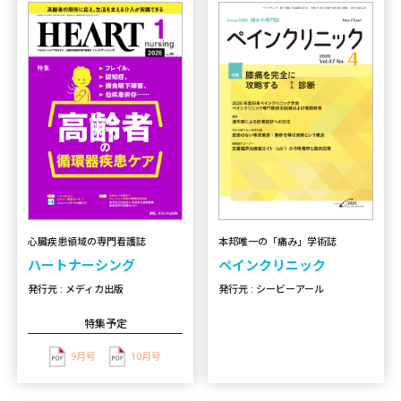
心臓疾患領域の専門看護誌
本邦唯一の「痛み」学術誌
ハートナーシング
ペインクリニック
発行元 : メディカ出版
発行元 : シービーアール
特集予定
9月号
10月号