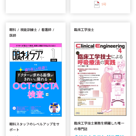
5号
眼科
視能訓練士
看護師
臨床工学技士
医師
臨床工学技士業務を網羅した唯一
眼科スタッフのレベルアップをサ
の専門誌
ポート