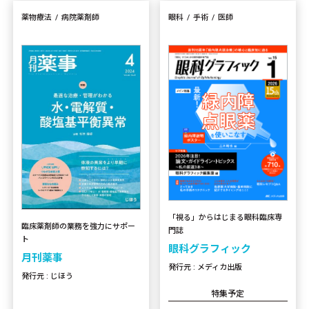
薬物療法
病院薬剤師
眼科
手術
医師
「視る」からはじまる眼科臨床専
臨床薬剤師の業務を強力にサポー
門誌
ト
眼科グラフィック
月刊薬事
発行元 : メディカ出版
発行元 : じほう
特集予定