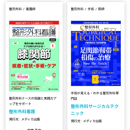
整形外科
看護師
整形外科
手術
医師
手術が見える・わかる整形外科専
整形外科ナースの知識と実践力ア
門誌
ップをサポート
整形外科サージカルテク
整形外科看護
ニック
発行元 : メディカ出版
発行元 : メディカ出版