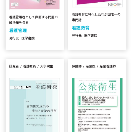
看護教育に特化したわが国唯一の
看護管理者として直面する問題の
専門誌
解決策を探る
看護教育
看護管理
発行元 : 医学書院
発行元 : 医学書院
研究者
看護教員
大学院生
保健師
産業医
産業看護師