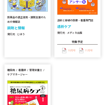
医薬品の適正使用・調剤支援のた
透析と移植の医療・看護専門誌
めの情報誌
透析ケア
調剤と情報
発行元 : メディカ出版
発行元 : じほう
特集予定
10月号
11月号
糖尿病
看護師
管理栄養士
ケアマネージャー