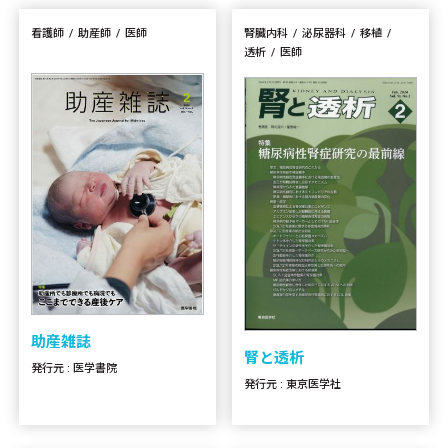
看護師
助産師
医師
腎臓内科
泌尿器科
移植
透析
医師
助産雑誌
腎と透析
発行元 : 医学書院
発行元 : 東京医学社