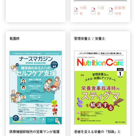
10月
11月
秋季増
号
号
刊号
看護師
管理栄養士
栄養士
患者を支える栄養の「知識」と
医療機器卸販売の営業マンが看護