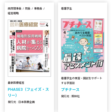
病院理事長
院長
事務長
看護学生
経営戦略
看護学生の実習・国試をサポート
最新医療経営
する学習誌
PHASE3（フェイズ・ス
プチナース
リー）
発行元 : 照林社
発行元 : 日本医療企画