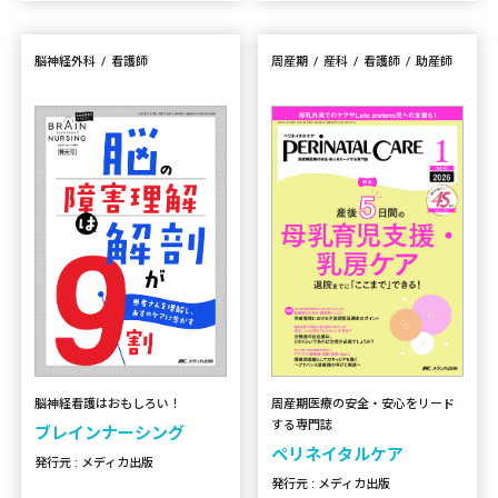
脳神経外科
看護師
周産期
産科
看護師
助産師
周産期医療の安全・安心をリード
脳神経看護はおもしろい！
する専門誌
ブレインナーシング
ペリネイタルケア
発行元 : メディカ出版
発行元 : メディカ出版