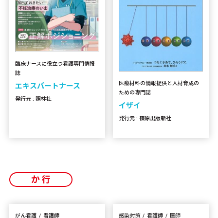
臨床ナースに役立つ看護専門情報
誌
医療材料の情報提供と人材育成の
エキスパートナース
ための専門誌
発行元 : 照林社
イザイ
発行元 : 篠原出版新社
か行
がん看護
看護師
感染対策
看護師
医師