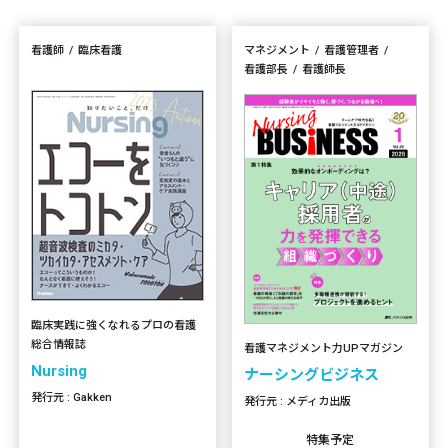
看護師
臨床看護
マネジメント
看護管理者
看護部長
看護師長
臨床実践に強くなれるプロの看護
総合情報誌
看護マネジメント力UPマガジン
Nursing
ナーシングビジネス
発行元 : Gakken
発行元 : メディカ出版
特集予定