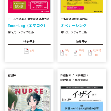
手術看護の総合専門誌
チームで読める 救急看護の専門誌
オペナーシング
Emer-Log（エマログ）
発行元 : メディカ出版
発行元 : メディカ出版
特集予定
特集予定
9月
10月
秋季増
5号
号
号
刊号
看護師
医療材料
医療機器
病院経営
事務管理部