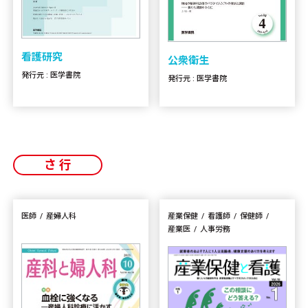
看護研究
公衆衛生
発行元 : 医学書院
発行元 : 医学書院
さ行
医師
産婦人科
産業保健
看護師
保健師
産業医
人事労務