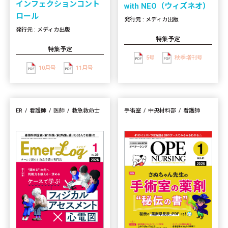
インフェクションコント
with NEO（ウィズネオ）
ロール
発行元 : メディカ出版
発行元 : メディカ出版
特集予定
特集予定
5号
秋季増刊号
10月号
11月号
ER
看護師
医師
救急救命士
手術室
中央材料部
看護師