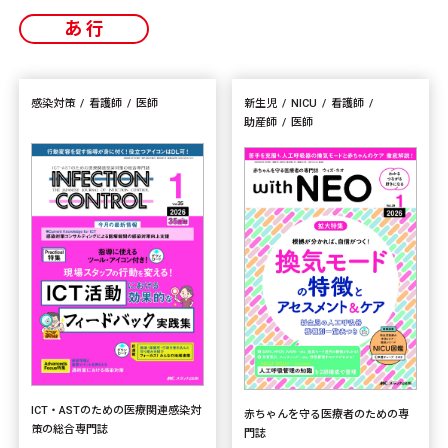
あ行
感染対策
看護師
医師
新生児
NICU
看護師
助産師
医師
ICT・ASTのための医療関連感染対
赤ちゃんを守る医療者のための専
策の総合専門誌
門誌