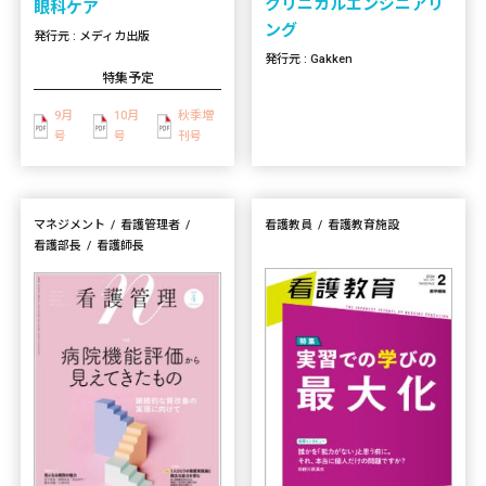
クリニカルエンジニアリ
眼科ケア
ング
発行元 : メディカ出版
発行元 : Gakken
特集予定
9月
10月
秋季増
号
号
刊号
マネジメント
看護管理者
看護教員
看護教育施設
看護部長
看護師長