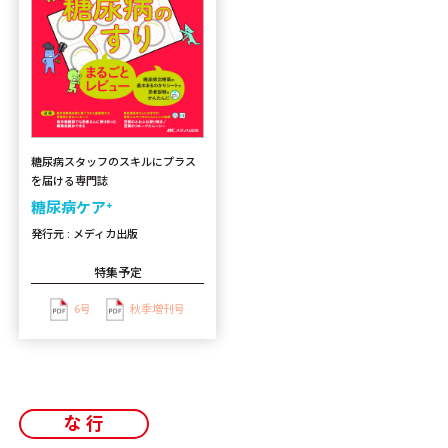
糖尿病スタッフのスキルにプラス
を届ける専門誌
糖尿病ケア⁺
発行元 : メディカ出版
特集予定
6号
秋季増刊号
な行