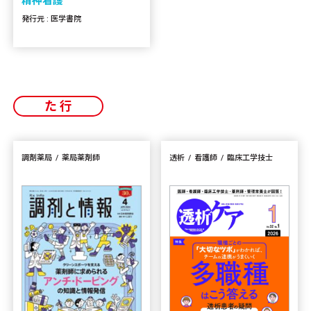
精神看護
発行元 : 医学書院
た行
調剤薬局
薬局薬剤師
透析
看護師
臨床工学技士