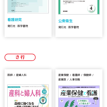
看護研究
公衆衛生
発行元 : 医学書院
発行元 : 医学書院
さ行
医師
産婦人科
産業保健
看護師
保健師
産業医
人事労務