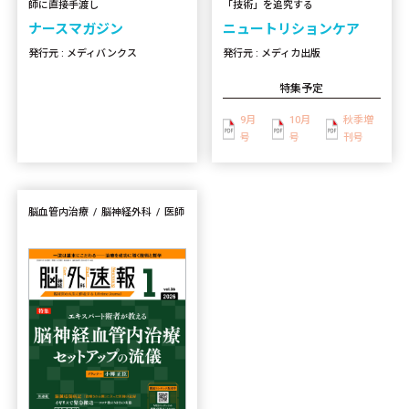
「技術」を追究する
師に直接手渡し
ニュートリションケア
ナースマガジン
発行元 : メディカ出版
発行元 : メディバンクス
特集予定
9月
10月
秋季増
号
号
刊号
脳血管内治療
脳神経外科
医師