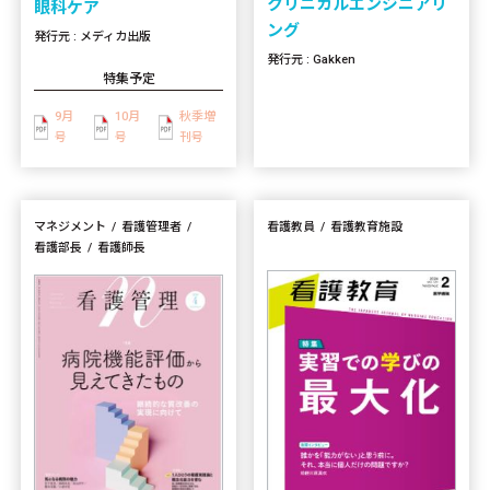
クリニカルエンジニアリ
眼科ケア
ング
発行元 : メディカ出版
発行元 : Gakken
特集予定
9月
10月
秋季増
号
号
刊号
マネジメント
看護管理者
看護教員
看護教育施設
看護部長
看護師長