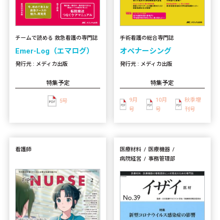
手術看護の総合専門誌
チームで読める 救急看護の専門誌
オペナーシング
Emer-Log（エマログ）
発行元 : メディカ出版
発行元 : メディカ出版
特集予定
特集予定
9月
10月
秋季増
5号
号
号
刊号
看護師
医療材料
医療機器
病院経営
事務管理部