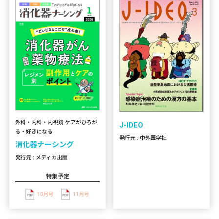
外科・内科・内視鏡 ケアがひろが
J-IDEO
る・好きになる
発行元 : 中外医学社
消化器ナーシング
発行元 : メディカ出版
特集予定
10月号
11月号