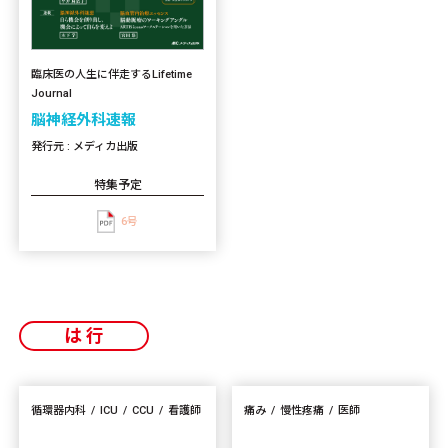
臨床医の人生に伴走するLifetime
Journal
脳神経外科速報
発行元 : メディカ出版
特集予定
6号
は行
循環器内科
ICU
CCU
看護師
痛み
慢性疼痛
医師