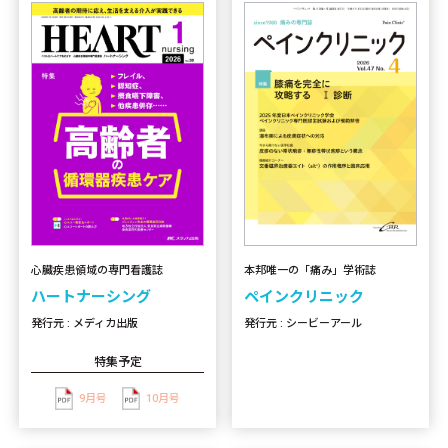
心臓疾患領域の専門看護誌
本邦唯一の「痛み」学術誌
ハートナーシング
ペインクリニック
発行元 : メディカ出版
発行元 : シービーアール
特集予定
9月号
10月号