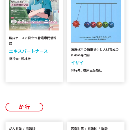
臨床ナースに役立つ看護専門情報
誌
医療材料の情報提供と人材育成の
エキスパートナース
ための専門誌
発行元 : 照林社
イザイ
発行元 : 篠原出版新社
か行
がん看護
看護師
感染対策
看護師
医師