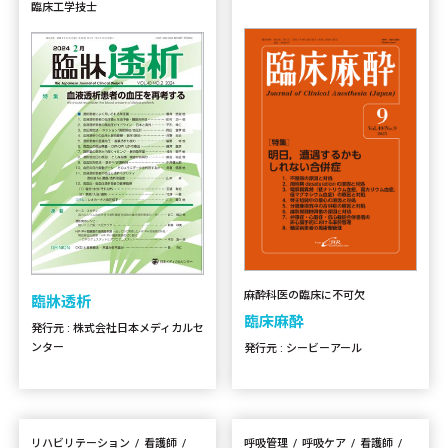
臨床工学技士
麻酔科医の臨床に不可欠
臨牀透析
臨床麻酔
発行元 : 株式会社日本メディカルセ
ンター
発行元 : シービーアール
リハビリテーション
看護師
呼吸管理
呼吸ケア
看護師