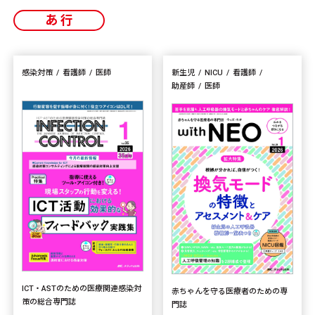
あ行
感染対策
看護師
医師
新生児
NICU
看護師
助産師
医師
ICT・ASTのための医療関連感染対
赤ちゃんを守る医療者のための専
策の総合専門誌
門誌