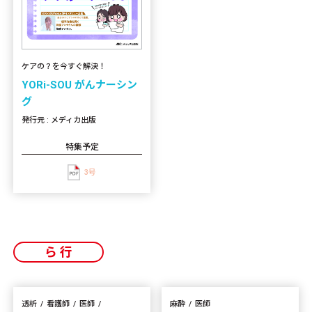
ケアの？を今すぐ解決！
YORi-SOU がんナーシン
グ
発行元 : メディカ出版
特集予定
3号
ら行
透析
看護師
医師
麻酔
医師