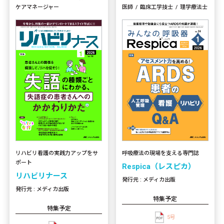
ケアマネージャー
医師
臨床工学技士
理学療法士
リハビリ看護の実践力アップをサ
呼吸療法の現場を支える専門誌
ポート
Respica（レスピカ）
リハビリナース
発行元 : メディカ出版
発行元 : メディカ出版
特集予定
特集予定
5号