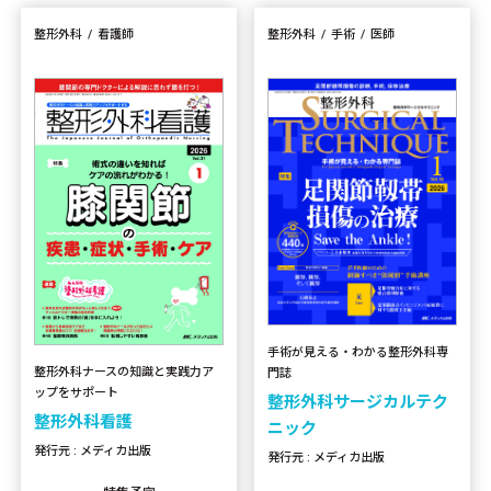
整形外科
看護師
整形外科
手術
医師
手術が見える・わかる整形外科専
整形外科ナースの知識と実践力ア
門誌
ップをサポート
整形外科サージカルテク
整形外科看護
ニック
発行元 : メディカ出版
発行元 : メディカ出版