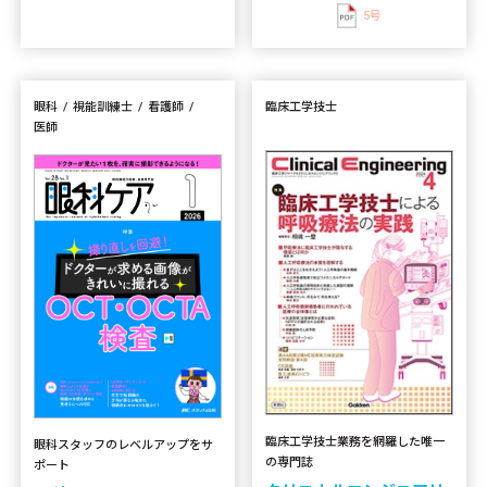
5号
眼科
視能訓練士
看護師
臨床工学技士
医師
臨床工学技士業務を網羅した唯一
眼科スタッフのレベルアップをサ
の専門誌
ポート