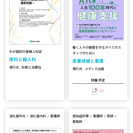
働く人々の健康を守るすべてのス
わが国初の産婦人科誌
タッフのために
産科と婦人科
産業保健と看護
発行元 : 診断と治療社
発行元 : メディカ出版
特集予定
6号
消化器外科
消化器内科
看護師
感染症診療
看護師
医師
薬剤師