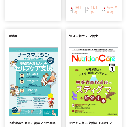
10月
11月
秋季増
号
号
刊号
看護師
管理栄養士
栄養士
患者を支える栄養の「知識」と
医療機器卸販売の営業マンが看護