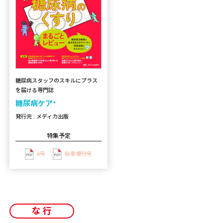
糖尿病スタッフのスキルにプラス
を届ける専門誌
糖尿病ケア⁺
発行元 : メディカ出版
特集予定
6号
秋季増刊号
な行