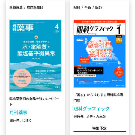
薬物療法
病院薬剤師
眼科
手術
医師
「視る」からはじまる眼科臨床専
臨床薬剤師の業務を強力にサポー
門誌
ト
眼科グラフィック
月刊薬事
発行元 : メディカ出版
発行元 : じほう
特集予定