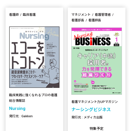
看護師
臨床看護
マネジメント
看護管理者
看護部長
看護師長
臨床実践に強くなれるプロの看護
総合情報誌
看護マネジメント力UPマガジン
Nursing
ナーシングビジネス
発行元 : Gakken
発行元 : メディカ出版
特集予定