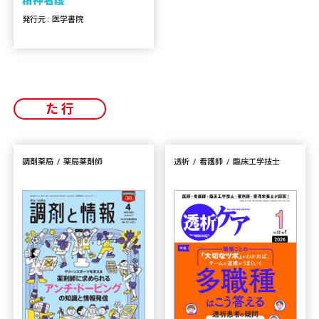
精神看護
発行元 : 医学書院
た行
調剤薬局
薬局薬剤師
透析
看護師
臨床工学技士