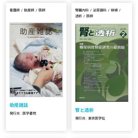
看護師
助産師
医師
腎臓内科
泌尿器科
移植
透析
医師
助産雑誌
腎と透析
発行元 : 医学書院
発行元 : 東京医学社