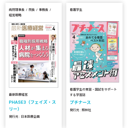
病院理事長
院長
事務長
看護学生
経営戦略
看護学生の実習・国試をサポート
最新医療経営
する学習誌
PHASE3（フェイズ・ス
プチナース
リー）
発行元 : 照林社
発行元 : 日本医療企画