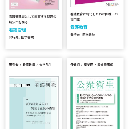
看護教育に特化したわが国唯一の
看護管理者として直面する問題の
専門誌
解決策を探る
看護教育
看護管理
発行元 : 医学書院
発行元 : 医学書院
研究者
看護教員
大学院生
保健師
産業医
産業看護師