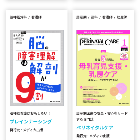
脳神経外科
看護師
周産期
産科
看護師
助産師
周産期医療の安全・安心をリード
脳神経看護はおもしろい！
する専門誌
ブレインナーシング
ペリネイタルケア
発行元 : メディカ出版
発行元 : メディカ出版