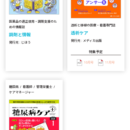
医薬品の適正使用・調剤支援のた
透析と移植の医療・看護専門誌
めの情報誌
透析ケア
調剤と情報
発行元 : メディカ出版
発行元 : じほう
特集予定
10月号
11月号
糖尿病
看護師
管理栄養士
ケアマネージャー