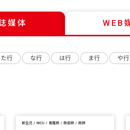
誌媒体
WEB
た行
な行
は行
ま行
や行
新生児
NICU
看護師
助産師
医師