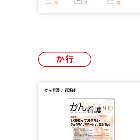
号
号
号
か行
がん看護
看護師