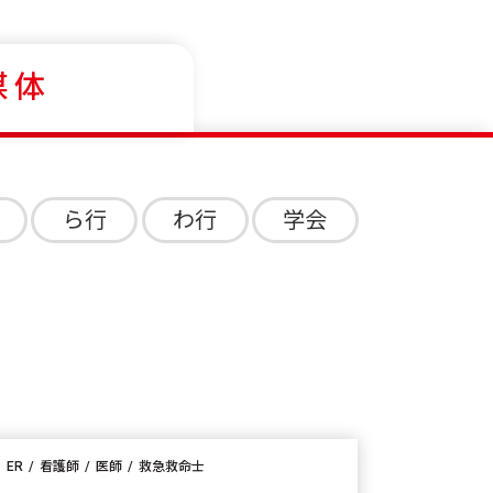
媒体
ら行
わ行
学会
ER
看護師
医師
救急救命士