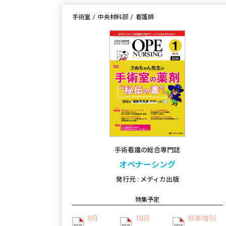
手術室
中央材料部
看護師
手術看護の総合専門誌
オペナーシング
発行元 : メディカ出版
特集予定
9月
10月
秋季増刊