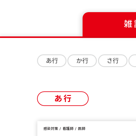
雑
あ行
か行
さ行
あ行
感染対策
看護師
医師