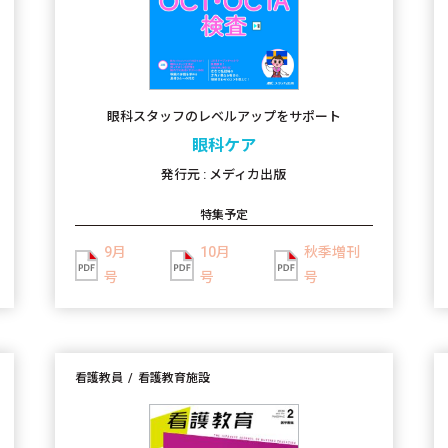
眼科スタッフのレベルアップをサポート
眼科ケア
発行元 : メディカ出版
特集予定
9月
10月
秋季増刊
号
号
号
看護教員
看護教育施設