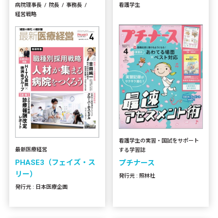
病院理事長
院長
事務長
看護学生
経営戦略
看護学生の実習・国試をサポート
最新医療経営
する学習誌
PHASE3（フェイズ・ス
プチナース
リー）
発行元 : 照林社
発行元 : 日本医療企画