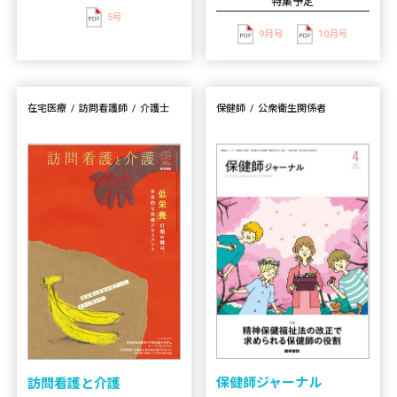
特集予定
5号
9月号
10月号
在宅医療
訪問看護師
介護士
保健師
公衆衛生関係者
保健師ジャーナル
訪問看護と介護