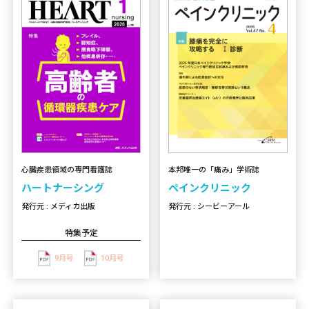
心臓疾患領域の専門看護誌
本邦唯一の「痛み」学術誌
ハートナーシング
ペインクリニック
発行元 : メディカ出版
発行元 : シービーアール
特集予定
9月号
10月号