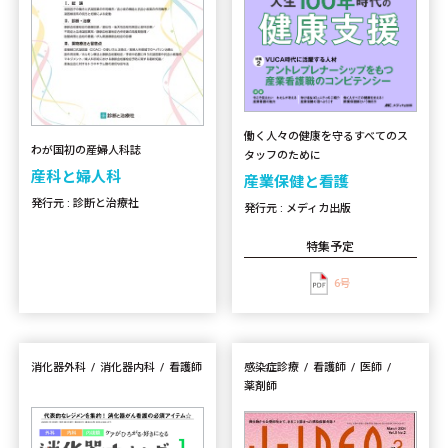
働く人々の健康を守るすべてのス
わが国初の産婦人科誌
タッフのために
産科と婦人科
産業保健と看護
発行元 : 診断と治療社
発行元 : メディカ出版
特集予定
6号
消化器外科
消化器内科
看護師
感染症診療
看護師
医師
薬剤師