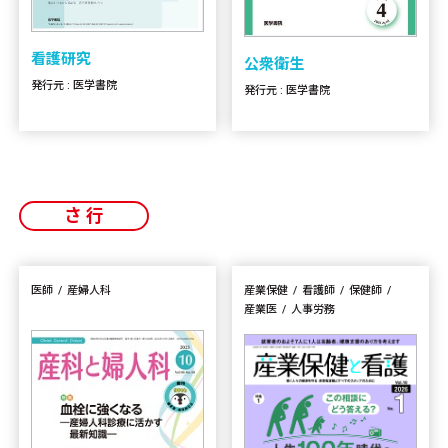
看護研究
公衆衛生
発行元 : 医学書院
発行元 : 医学書院
さ行
医師
産婦人科
産業保健
看護師
保健師
産業医
人事労務