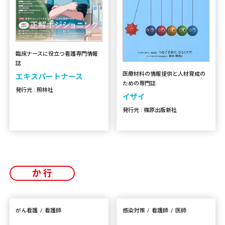
臨床ナースに役立つ看護専門情報
誌
医療材料の情報提供と人材育成の
エキスパートナース
ための専門誌
発行元 : 照林社
イザイ
発行元 : 篠原出版新社
か行
がん看護
看護師
感染対策
看護師
医師