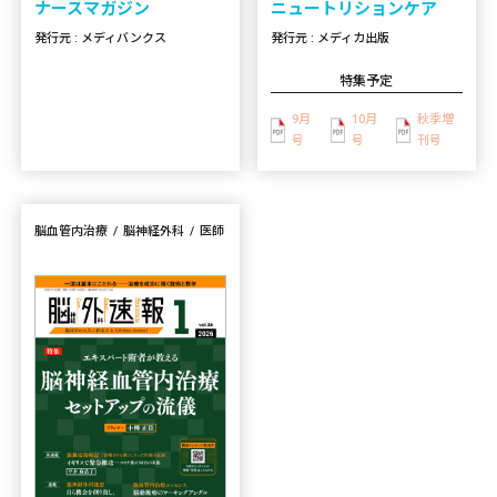
ニュートリションケア
ナースマガジン
発行元 : メディカ出版
発行元 : メディバンクス
特集予定
9月
10月
秋季増
号
号
刊号
脳血管内治療
脳神経外科
医師