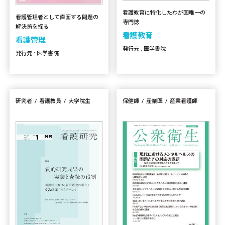
看護教育に特化したわが国唯一の
看護管理者として直面する問題の
専門誌
解決策を探る
看護教育
看護管理
発行元 : 医学書院
発行元 : 医学書院
研究者
看護教員
大学院生
保健師
産業医
産業看護師