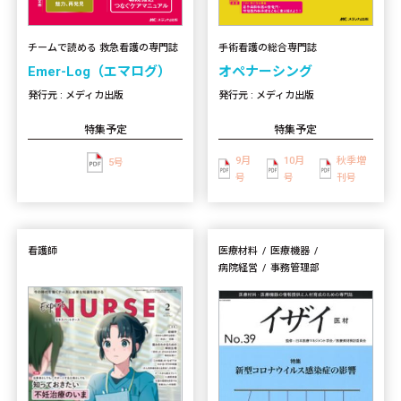
手術看護の総合専門誌
チームで読める 救急看護の専門誌
オペナーシング
Emer-Log（エマログ）
発行元 : メディカ出版
発行元 : メディカ出版
特集予定
特集予定
9月
10月
秋季増
5号
号
号
刊号
看護師
医療材料
医療機器
病院経営
事務管理部