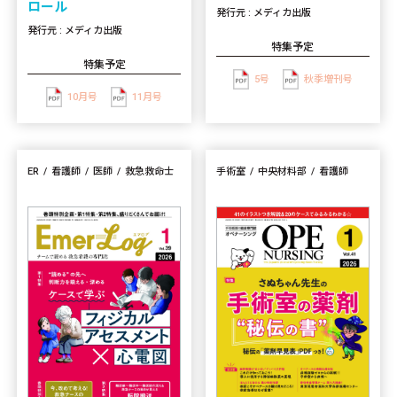
ロール
発行元 : メディカ出版
発行元 : メディカ出版
特集予定
特集予定
5号
秋季増刊号
10月号
11月号
ER
看護師
医師
救急救命士
手術室
中央材料部
看護師