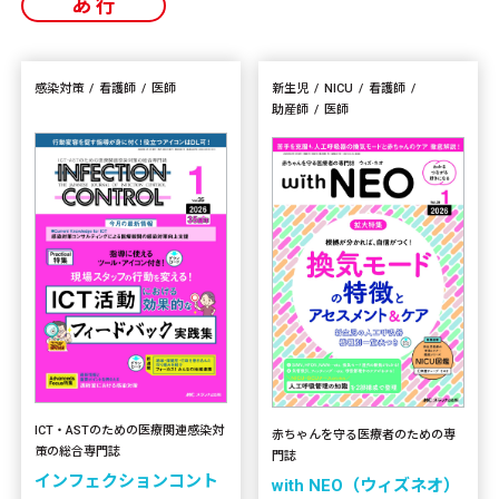
あ行
感染対策
看護師
医師
新生児
NICU
看護師
助産師
医師
ICT・ASTのための医療関連感染対
赤ちゃんを守る医療者のための専
策の総合専門誌
門誌
インフェクションコント
with NEO（ウィズネオ）