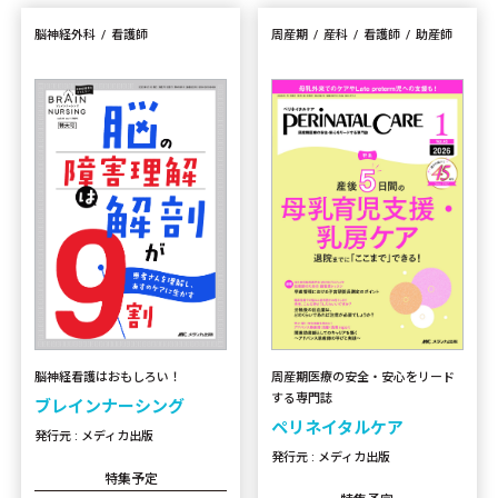
脳神経外科
看護師
周産期
産科
看護師
助産師
周産期医療の安全・安心をリード
脳神経看護はおもしろい！
する専門誌
ブレインナーシング
ペリネイタルケア
発行元 : メディカ出版
発行元 : メディカ出版
特集予定