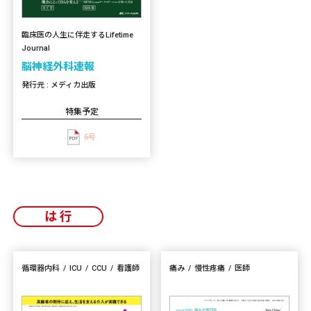
臨床医の人生に伴走するLifetime
Journal
脳神経外科速報
発行元 : メディカ出版
特集予定
6号
は行
循環器内科
ICU
CCU
看護師
痛み
慢性疼痛
医師