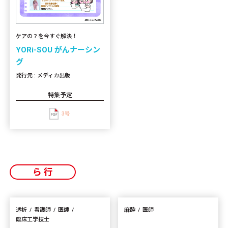
ケアの？を今すぐ解決！
YORi-SOU がんナーシン
グ
発行元 : メディカ出版
特集予定
3号
ら行
透析
看護師
医師
麻酔
医師
臨床工学技士