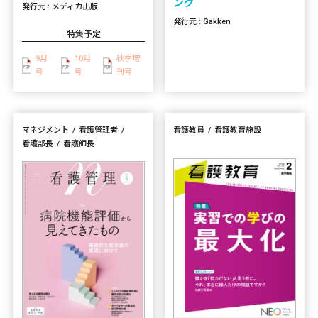
ング
発行元 : メディカ出版
発行元 : Gakken
特集予定
9月
10月
秋季増
号
号
刊号
マネジメント
看護管理者
看護教員
看護教育施設
看護部長
看護師長