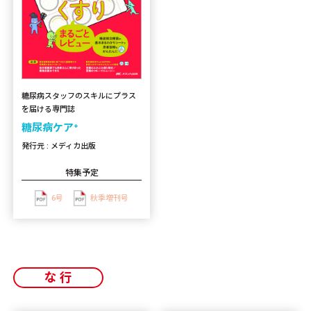
糖尿病スタッフのスキルにプラス
を届ける専門誌
糖尿病ケア⁺
発行元 : メディカ出版
特集予定
6号
秋季増刊号
な行