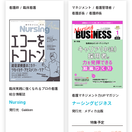
看護師
臨床看護
マネジメント
看護管理者
看護部長
看護師長
臨床実践に強くなれるプロの看護
総合情報誌
看護マネジメント力UPマガジン
Nursing
ナーシングビジネス
発行元 : Gakken
発行元 : メディカ出版
特集予定