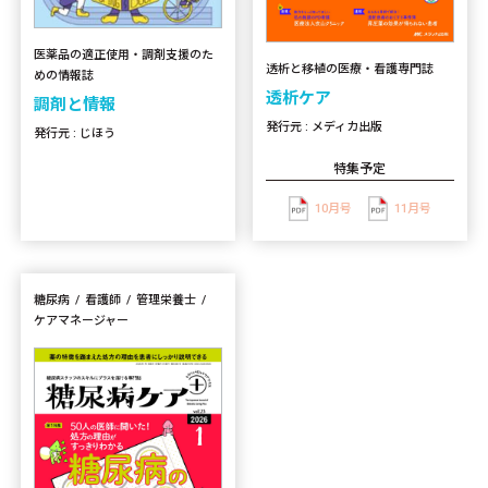
医薬品の適正使用・調剤支援のた
透析と移植の医療・看護専門誌
めの情報誌
透析ケア
調剤と情報
発行元 : メディカ出版
発行元 : じほう
特集予定
10月号
11月号
糖尿病
看護師
管理栄養士
ケアマネージャー