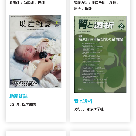
看護師
助産師
医師
腎臓内科
泌尿器科
移植
透析
医師
助産雑誌
腎と透析
発行元 : 医学書院
発行元 : 東京医学社