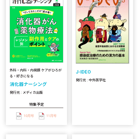
外科・内科・内視鏡 ケアがひろが
J-IDEO
る・好きになる
発行元 : 中外医学社
消化器ナーシング
発行元 : メディカ出版
特集予定
10月号
11月号