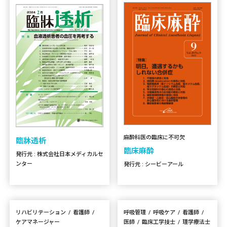
麻酔科医の臨床に不可欠
臨牀透析
臨床麻酔
発行元 : 株式会社日本メディカルセ
ンター
発行元 : シービーアール
リハビリテーション
看護師
呼吸管理
呼吸ケア
看護師
ケアマネージャー
医師
臨床工学技士
理学療法士