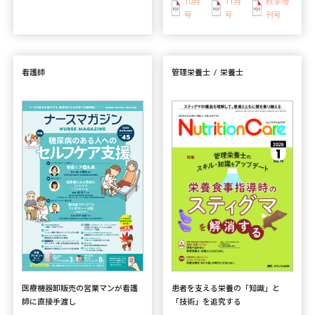
10月
11月
秋季増
号
号
刊号
看護師
管理栄養士
栄養士
患者を支える栄養の「知識」と
医療機器卸販売の営業マンが看護
「技術」を追究する
師に直接手渡し