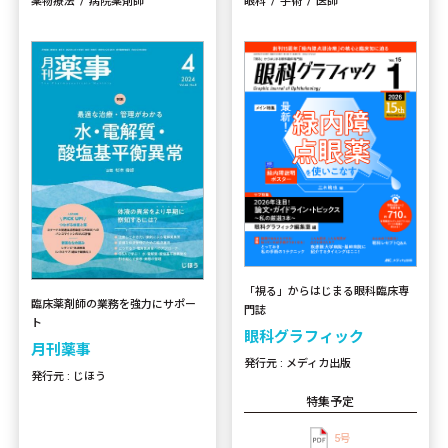
薬物療法
病院薬剤師
眼科
手術
医師
「視る」からはじまる眼科臨床専
臨床薬剤師の業務を強力にサポー
門誌
ト
眼科グラフィック
月刊薬事
発行元 : メディカ出版
発行元 : じほう
特集予定
5号