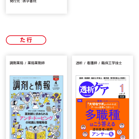
発行元 : 医学書院
た行
調剤薬局
薬局薬剤師
透析
看護師
臨床工学技士