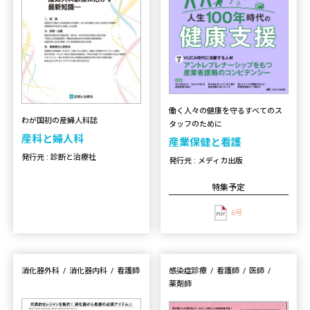
働く人々の健康を守るすべてのス
わが国初の産婦人科誌
タッフのために
産科と婦人科
産業保健と看護
発行元 : 診断と治療社
発行元 : メディカ出版
特集予定
6号
消化器外科
消化器内科
看護師
感染症診療
看護師
医師
薬剤師