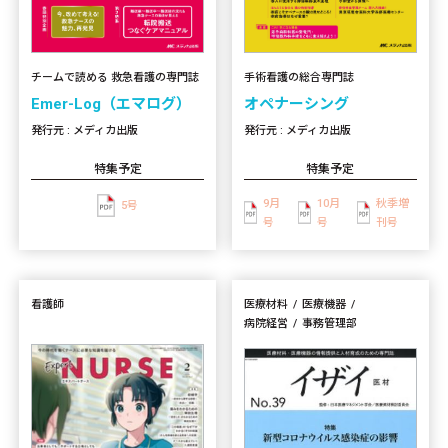
手術看護の総合専門誌
チームで読める 救急看護の専門誌
オペナーシング
Emer-Log（エマログ）
発行元 : メディカ出版
発行元 : メディカ出版
特集予定
特集予定
9月
10月
秋季増
5号
号
号
刊号
看護師
医療材料
医療機器
病院経営
事務管理部