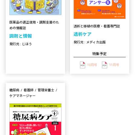
医薬品の適正使用・調剤支援のた
透析と移植の医療・看護専門誌
めの情報誌
透析ケア
調剤と情報
発行元 : メディカ出版
発行元 : じほう
特集予定
10月号
11月号
糖尿病
看護師
管理栄養士
ケアマネージャー