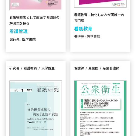
看護教育に特化したわが国唯一の
看護管理者として直面する問題の
専門誌
解決策を探る
看護教育
看護管理
発行元 : 医学書院
発行元 : 医学書院
研究者
看護教員
大学院生
保健師
産業医
産業看護師