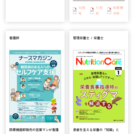
10月
11月
秋季増
号
号
刊号
看護師
管理栄養士
栄養士
患者を支える栄養の「知識」と
医療機器卸販売の営業マンが看護