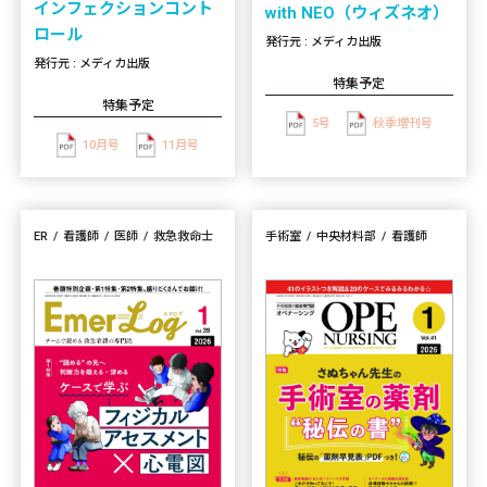
インフェクションコント
with NEO（ウィズネオ）
ロール
発行元 : メディカ出版
発行元 : メディカ出版
特集予定
特集予定
5号
秋季増刊号
10月号
11月号
ER
看護師
医師
救急救命士
手術室
中央材料部
看護師