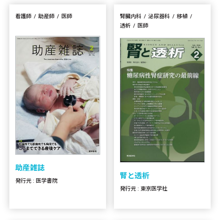
看護師
助産師
医師
腎臓内科
泌尿器科
移植
透析
医師
助産雑誌
腎と透析
発行元 : 医学書院
発行元 : 東京医学社