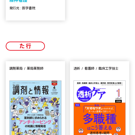
精神看護
発行元 : 医学書院
た行
調剤薬局
薬局薬剤師
透析
看護師
臨床工学技士