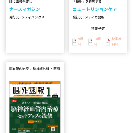
「技術」を追究する
師に直接手渡し
ニュートリションケア
ナースマガジン
発行元 : メディカ出版
発行元 : メディバンクス
特集予定
9月
10月
秋季増
号
号
刊号
脳血管内治療
脳神経外科
医師