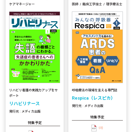
ケアマネージャー
医師
臨床工学技士
理学療法士
リハビリ看護の実践力アップをサ
呼吸療法の現場を支える専門誌
ポート
Respica（レスピカ）
リハビリナース
発行元 : メディカ出版
発行元 : メディカ出版
特集予定
特集予定
5号