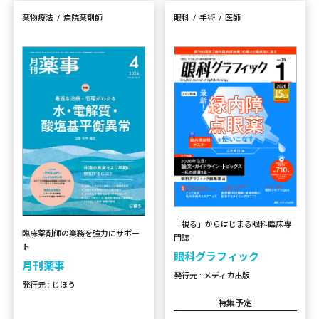
薬物療法
病院薬剤師
眼科
手術
医師
「視る」からはじまる眼科臨床専
臨床薬剤師の業務を強力にサポー
門誌
ト
眼科グラフィック
月刊薬事
発行元 : メディカ出版
発行元 : じほう
特集予定