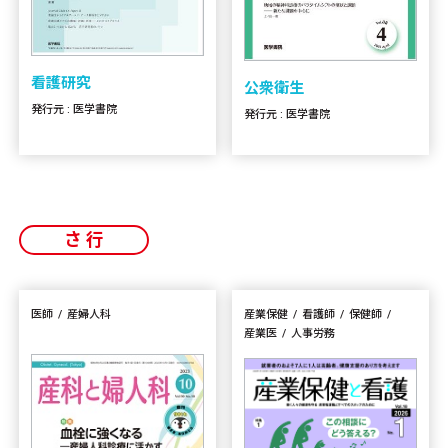
看護研究
公衆衛生
発行元 : 医学書院
発行元 : 医学書院
さ行
医師
産婦人科
産業保健
看護師
保健師
産業医
人事労務