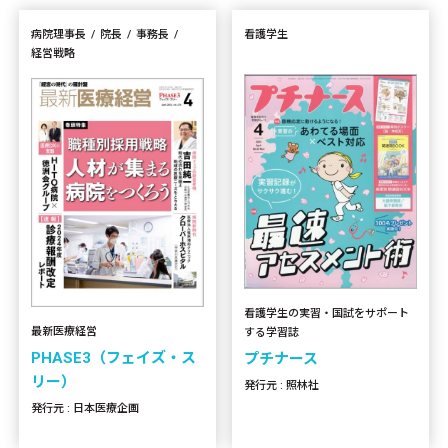
病院理事長
院長
事務長
看護学生
経営戦略
看護学生の実習・国試をサポート
最新医療経営
する学習誌
PHASE3（フェイズ・ス
プチナース
リー）
発行元 : 照林社
発行元 : 日本医療企画