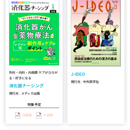
外科・内科・内視鏡 ケアがひろが
J-IDEO
る・好きになる
発行元 : 中外医学社
消化器ナーシング
発行元 : メディカ出版
特集予定
10月号
11月号