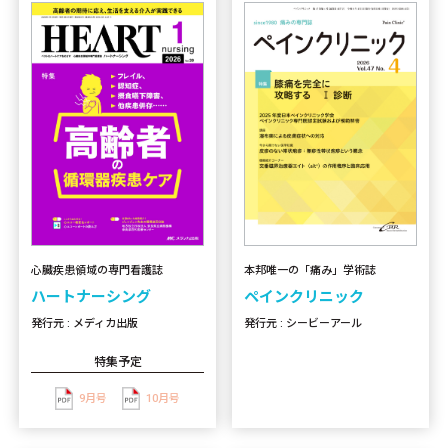
心臓疾患領域の専門看護誌
本邦唯一の「痛み」学術誌
ハートナーシング
ペインクリニック
発行元 : メディカ出版
発行元 : シービーアール
特集予定
9月号
10月号