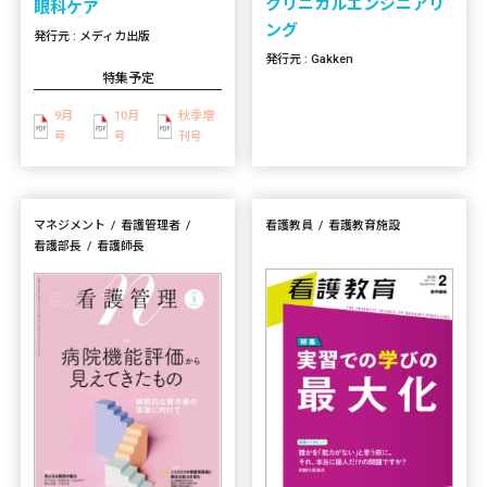
クリニカルエンジニアリ
眼科ケア
ング
発行元 : メディカ出版
発行元 : Gakken
特集予定
9月
10月
秋季増
号
号
刊号
マネジメント
看護管理者
看護教員
看護教育施設
看護部長
看護師長