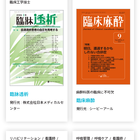
臨床工学技士
麻酔科医の臨床に不可欠
臨牀透析
臨床麻酔
発行元 : 株式会社日本メディカルセ
ンター
発行元 : シービーアール
リハビリテーション
看護師
呼吸管理
呼吸ケア
看護師