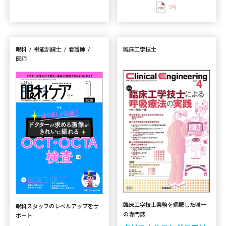
5号
眼科
視能訓練士
看護師
臨床工学技士
医師
臨床工学技士業務を網羅した唯一
眼科スタッフのレベルアップをサ
の専門誌
ポート