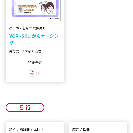
ケアの？を今すぐ解決！
YORi-SOU がんナーシン
グ
発行元 : メディカ出版
特集予定
3号
ら行
透析
看護師
医師
麻酔
医師