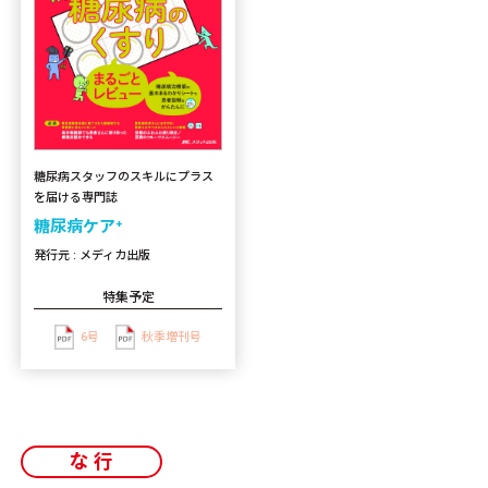
糖尿病スタッフのスキルにプラス
を届ける専門誌
糖尿病ケア⁺
発行元 : メディカ出版
特集予定
6号
秋季増刊号
な行