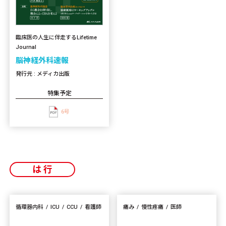
臨床医の人生に伴走するLifetime
Journal
脳神経外科速報
発行元 : メディカ出版
特集予定
6号
は行
循環器内科
ICU
CCU
看護師
痛み
慢性疼痛
医師