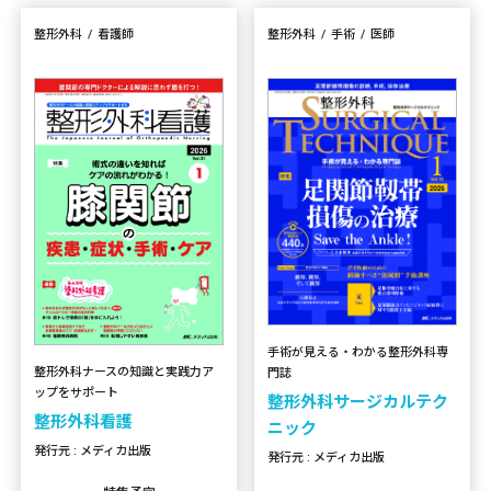
整形外科
看護師
整形外科
手術
医師
手術が見える・わかる整形外科専
整形外科ナースの知識と実践力ア
門誌
ップをサポート
整形外科サージカルテク
整形外科看護
ニック
発行元 : メディカ出版
発行元 : メディカ出版