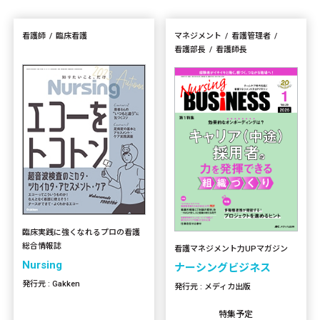
看護師
臨床看護
マネジメント
看護管理者
看護部長
看護師長
臨床実践に強くなれるプロの看護
総合情報誌
看護マネジメント力UPマガジン
Nursing
ナーシングビジネス
発行元 : Gakken
発行元 : メディカ出版
特集予定