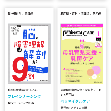
脳神経外科
看護師
周産期
産科
看護師
助産師
周産期医療の安全・安心をリード
脳神経看護はおもしろい！
する専門誌
ブレインナーシング
ペリネイタルケア
発行元 : メディカ出版
発行元 : メディカ出版