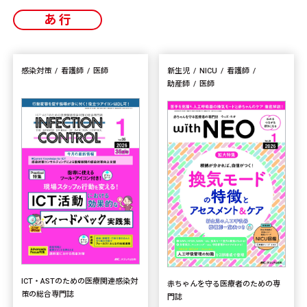
あ行
感染対策
看護師
医師
新生児
NICU
看護師
助産師
医師
ICT・ASTのための医療関連感染対
赤ちゃんを守る医療者のための専
策の総合専門誌
門誌