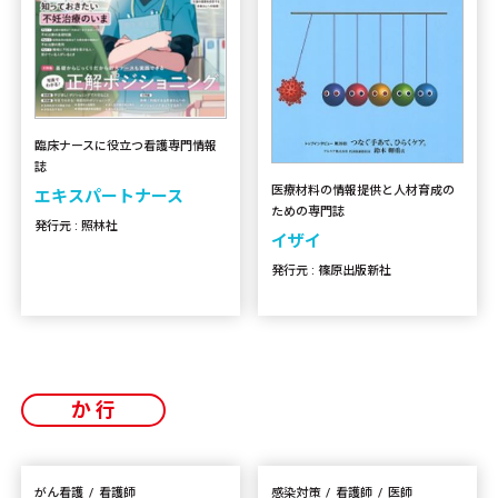
臨床ナースに役立つ看護専門情報
誌
医療材料の情報提供と人材育成の
エキスパートナース
ための専門誌
発行元 : 照林社
イザイ
発行元 : 篠原出版新社
か行
がん看護
看護師
感染対策
看護師
医師