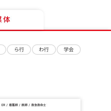
媒体
ら行
わ行
学会
ER
看護師
医師
救急救命士