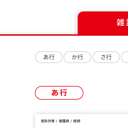
雑
あ行
か行
さ行
あ行
感染対策
看護師
医師