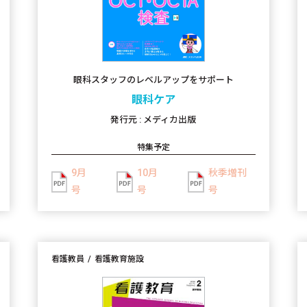
眼科スタッフのレベルアップをサポート
眼科ケア
発行元 : メディカ出版
特集予定
9月
10月
秋季増刊
号
号
号
看護教員
看護教育施設