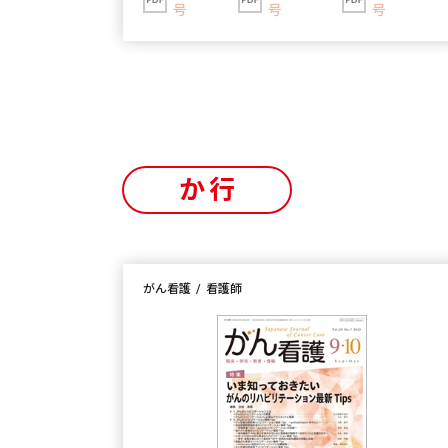
号
号
号
か行
がん看護
看護師