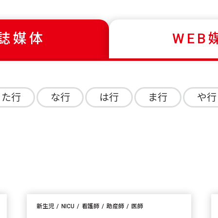
誌媒体
WEB
た行
な行
は行
ま行
や行
新生児
NICU
看護師
助産師
医師