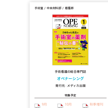
手術室
中央材料部
看護師
手術看護の総合専門誌
オペナーシング
発行元 : メディカ出版
特集予定
9月
10月
秋季増刊