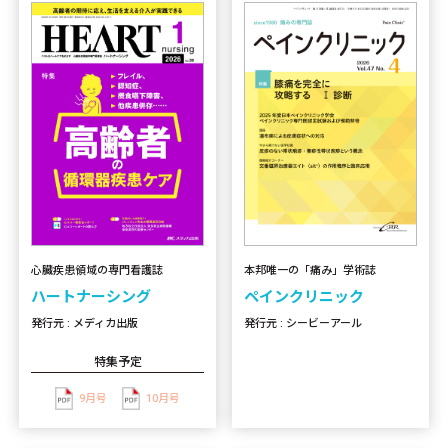
心臓疾患領域の専門看護誌
本邦唯一の「痛み」学術誌
ハートナーシング
ペインクリニック
発行元 : メディカ出版
発行元 : シービーアール
特集予定
9月号
10月号