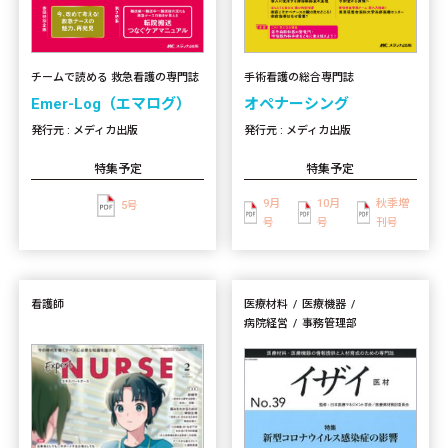
手術看護の総合専門誌
チームで読める 救急看護の専門誌
オペナーシング
Emer-Log（エマログ）
発行元 : メディカ出版
発行元 : メディカ出版
特集予定
特集予定
9月
10月
秋季増
5号
号
号
刊号
看護師
医療材料
医療機器
病院経営
事務管理部