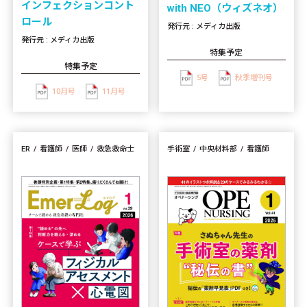
インフェクションコント
with NEO（ウィズネオ）
ロール
発行元 : メディカ出版
発行元 : メディカ出版
特集予定
特集予定
5号
秋季増刊号
10月号
11月号
ER
看護師
医師
救急救命士
手術室
中央材料部
看護師