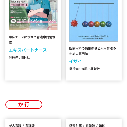
臨床ナースに役立つ看護専門情報
誌
医療材料の情報提供と人材育成の
エキスパートナース
ための専門誌
発行元 : 照林社
イザイ
発行元 : 篠原出版新社
か行
がん看護
看護師
感染対策
看護師
医師