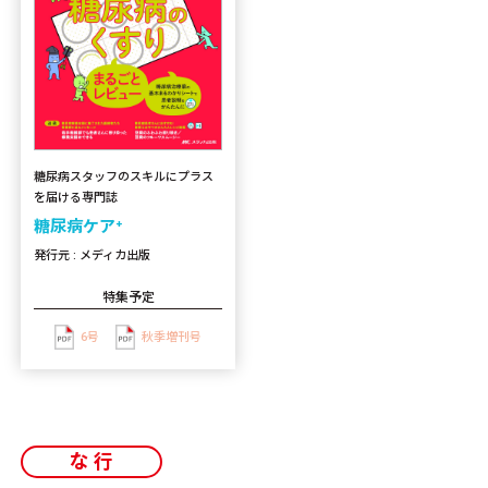
糖尿病スタッフのスキルにプラス
を届ける専門誌
糖尿病ケア⁺
発行元 : メディカ出版
特集予定
6号
秋季増刊号
な行