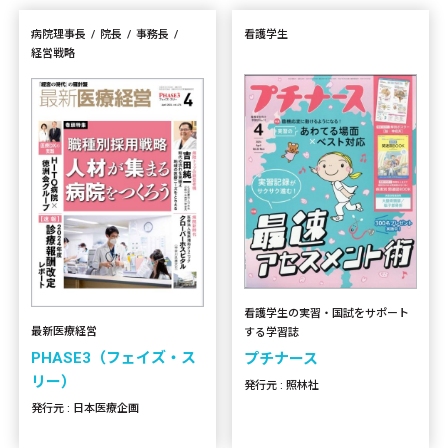
病院理事長
院長
事務長
看護学生
経営戦略
看護学生の実習・国試をサポート
最新医療経営
する学習誌
PHASE3（フェイズ・ス
プチナース
リー）
発行元 : 照林社
発行元 : 日本医療企画