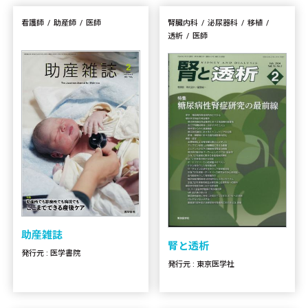
看護師
助産師
医師
腎臓内科
泌尿器科
移植
透析
医師
助産雑誌
腎と透析
発行元 : 医学書院
発行元 : 東京医学社