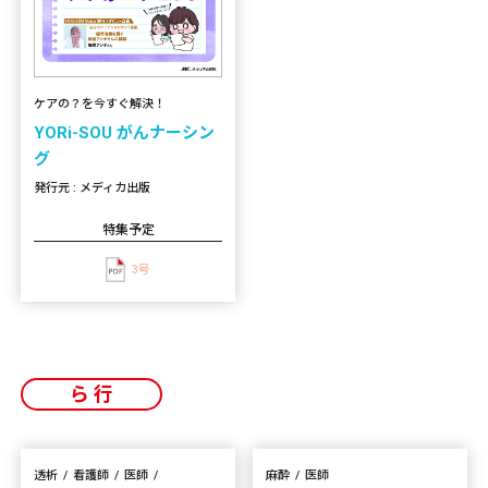
ケアの？を今すぐ解決！
YORi-SOU がんナーシン
グ
発行元 : メディカ出版
特集予定
3号
ら行
透析
看護師
医師
麻酔
医師