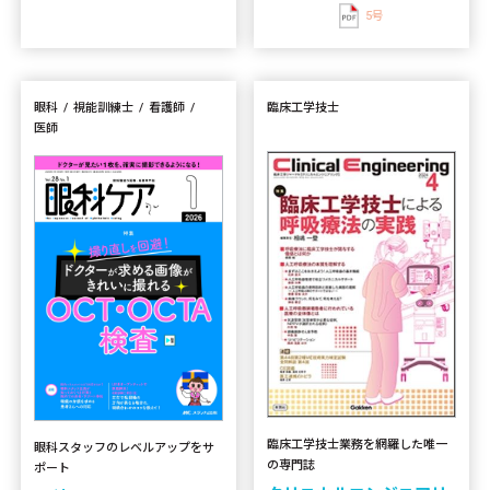
5号
眼科
視能訓練士
看護師
臨床工学技士
医師
臨床工学技士業務を網羅した唯一
眼科スタッフのレベルアップをサ
の専門誌
ポート