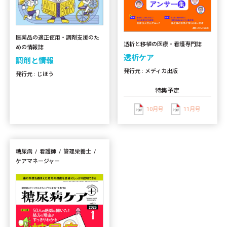
医薬品の適正使用・調剤支援のた
透析と移植の医療・看護専門誌
めの情報誌
透析ケア
調剤と情報
発行元 : メディカ出版
発行元 : じほう
特集予定
10月号
11月号
糖尿病
看護師
管理栄養士
ケアマネージャー