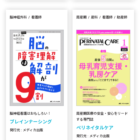
脳神経外科
看護師
周産期
産科
看護師
助産師
周産期医療の安全・安心をリード
脳神経看護はおもしろい！
する専門誌
ブレインナーシング
ペリネイタルケア
発行元 : メディカ出版
発行元 : メディカ出版