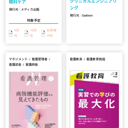
クリニカルエンジニアリ
眼科ケア
ング
発行元 : メディカ出版
発行元 : Gakken
特集予定
9月
10月
秋季増
号
号
刊号
マネジメント
看護管理者
看護教員
看護教育施設
看護部長
看護師長