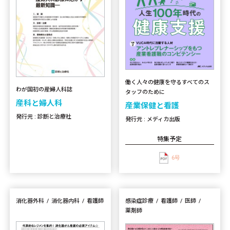
働く人々の健康を守るすべてのス
わが国初の産婦人科誌
タッフのために
産科と婦人科
産業保健と看護
発行元 : 診断と治療社
発行元 : メディカ出版
特集予定
6号
消化器外科
消化器内科
看護師
感染症診療
看護師
医師
薬剤師