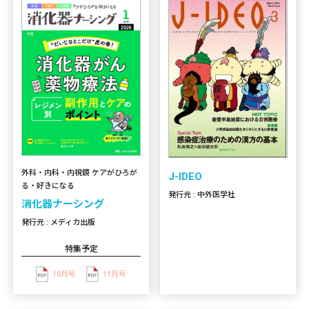
外科・内科・内視鏡 ケアがひろが
J-IDEO
る・好きになる
発行元 : 中外医学社
消化器ナーシング
発行元 : メディカ出版
特集予定
10月号
11月号