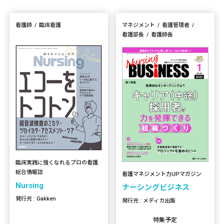
看護師
臨床看護
マネジメント
看護管理者
看護部長
看護師長
臨床実践に強くなれるプロの看護
総合情報誌
看護マネジメント力UPマガジン
Nursing
ナーシングビジネス
発行元 : Gakken
発行元 : メディカ出版
特集予定