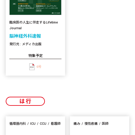
臨床医の人生に伴走するLifetime
Journal
脳神経外科速報
発行元 : メディカ出版
特集予定
6号
は行
循環器内科
ICU
CCU
看護師
痛み
慢性疼痛
医師