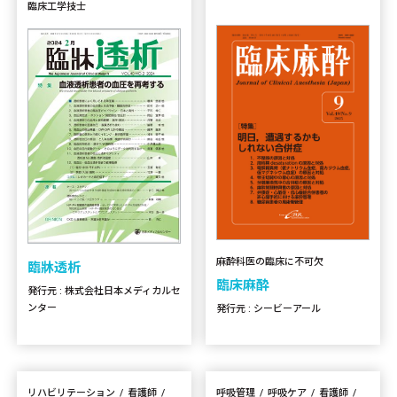
臨床工学技士
麻酔科医の臨床に不可欠
臨牀透析
臨床麻酔
発行元 : 株式会社日本メディカルセ
ンター
発行元 : シービーアール
リハビリテーション
看護師
呼吸管理
呼吸ケア
看護師