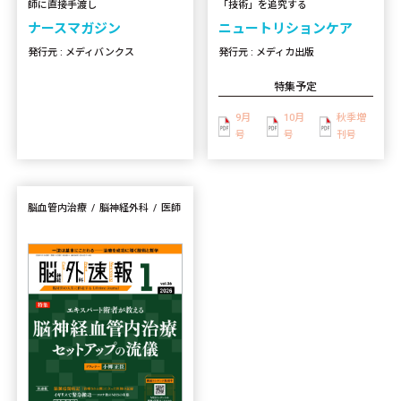
「技術」を追究する
師に直接手渡し
ニュートリションケア
ナースマガジン
発行元 : メディカ出版
発行元 : メディバンクス
特集予定
9月
10月
秋季増
号
号
刊号
脳血管内治療
脳神経外科
医師