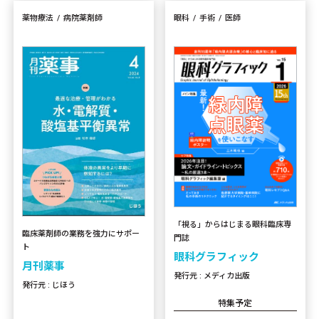
薬物療法
病院薬剤師
眼科
手術
医師
「視る」からはじまる眼科臨床専
臨床薬剤師の業務を強力にサポー
門誌
ト
眼科グラフィック
月刊薬事
発行元 : メディカ出版
発行元 : じほう
特集予定