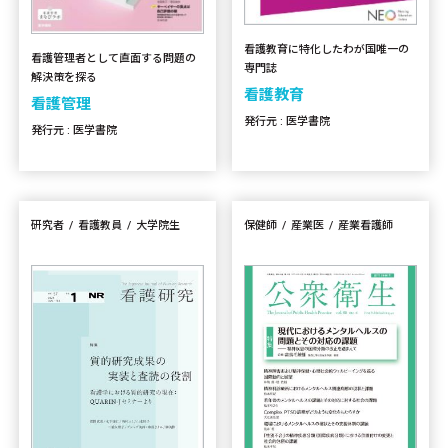
看護教育に特化したわが国唯一の
看護管理者として直面する問題の
専門誌
解決策を探る
看護教育
看護管理
発行元 : 医学書院
発行元 : 医学書院
研究者
看護教員
大学院生
保健師
産業医
産業看護師