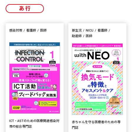
あ行
感染対策
看護師
医師
新生児
NICU
看護師
助産師
医師
ICT・ASTのための医療関連感染対
赤ちゃんを守る医療者のための専
策の総合専門誌
門誌