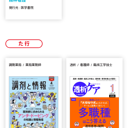
精神看護
発行元 : 医学書院
た行
調剤薬局
薬局薬剤師
透析
看護師
臨床工学技士