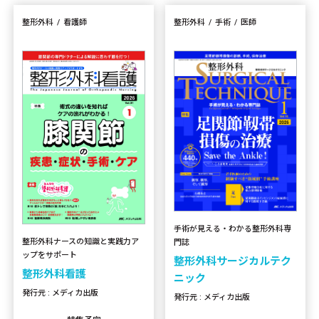
整形外科
看護師
整形外科
手術
医師
手術が見える・わかる整形外科専
整形外科ナースの知識と実践力ア
門誌
ップをサポート
整形外科サージカルテク
整形外科看護
ニック
発行元 : メディカ出版
発行元 : メディカ出版