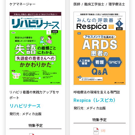
ケアマネージャー
医師
臨床工学技士
理学療法士
リハビリ看護の実践力アップをサ
呼吸療法の現場を支える専門誌
ポート
Respica（レスピカ）
リハビリナース
発行元 : メディカ出版
発行元 : メディカ出版
特集予定
特集予定
5号