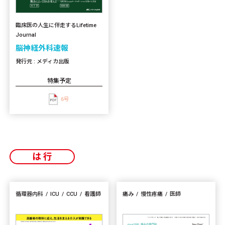
臨床医の人生に伴走するLifetime
Journal
脳神経外科速報
発行元 : メディカ出版
特集予定
6号
は行
循環器内科
ICU
CCU
看護師
痛み
慢性疼痛
医師