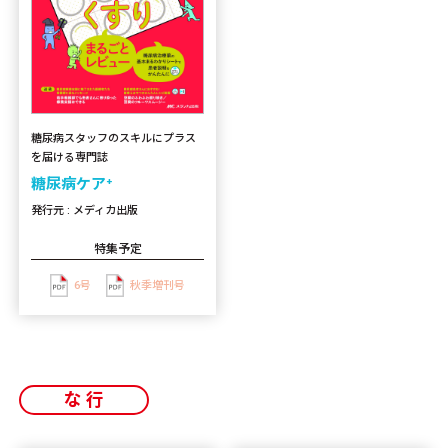
糖尿病スタッフのスキルにプラス
を届ける専門誌
糖尿病ケア⁺
発行元 : メディカ出版
特集予定
6号
秋季増刊号
な行