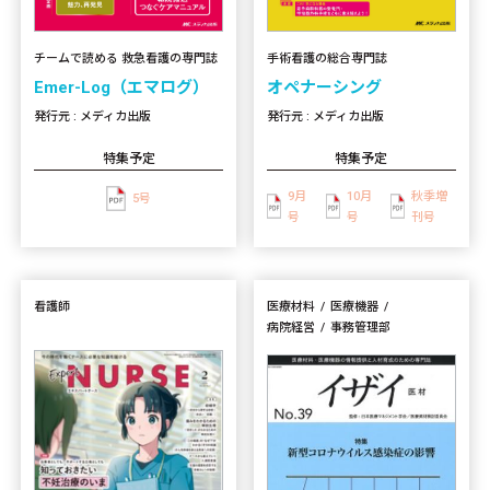
手術看護の総合専門誌
チームで読める 救急看護の専門誌
オペナーシング
Emer-Log（エマログ）
発行元 : メディカ出版
発行元 : メディカ出版
特集予定
特集予定
9月
10月
秋季増
5号
号
号
刊号
看護師
医療材料
医療機器
病院経営
事務管理部