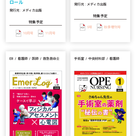
ロール
発行元 : メディカ出版
発行元 : メディカ出版
特集予定
特集予定
5号
秋季増刊号
10月号
11月号
ER
看護師
医師
救急救命士
手術室
中央材料部
看護師