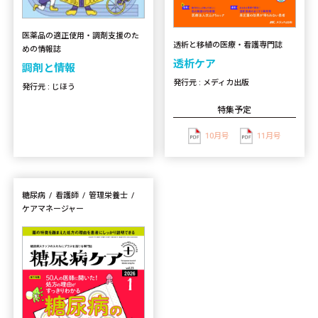
医薬品の適正使用・調剤支援のた
透析と移植の医療・看護専門誌
めの情報誌
透析ケア
調剤と情報
発行元 : メディカ出版
発行元 : じほう
特集予定
10月号
11月号
糖尿病
看護師
管理栄養士
ケアマネージャー