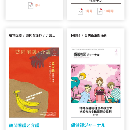
特集予定
5号
9月号
10月号
在宅医療
訪問看護師
介護士
保健師
公衆衛生関係者
保健師ジャーナル
訪問看護と介護