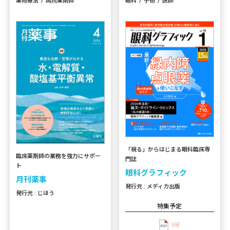
薬物療法
病院薬剤師
眼科
手術
医師
「視る」からはじまる眼科臨床専
臨床薬剤師の業務を強力にサポー
門誌
ト
眼科グラフィック
月刊薬事
発行元 : メディカ出版
発行元 : じほう
特集予定
5号