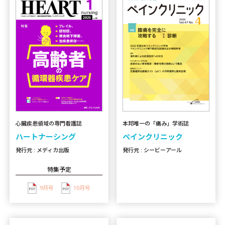
心臓疾患領域の専門看護誌
本邦唯一の「痛み」学術誌
ハートナーシング
ペインクリニック
発行元 : メディカ出版
発行元 : シービーアール
特集予定
9月号
10月号