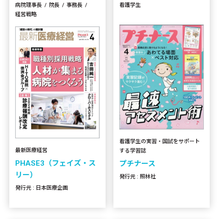
病院理事長
院長
事務長
看護学生
経営戦略
看護学生の実習・国試をサポート
最新医療経営
する学習誌
PHASE3（フェイズ・ス
プチナース
リー）
発行元 : 照林社
発行元 : 日本医療企画